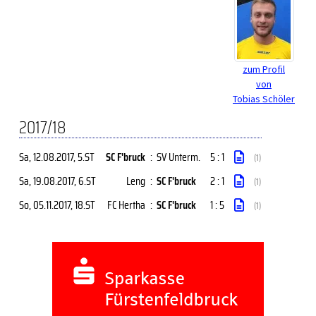
zum Profil
von
Tobias Schöler
2017/18
Sa, 12.08.2017
, 5.ST
SC F'bruck
:
SV Unterm.
5 : 1
(1)
Sa, 19.08.2017
, 6.ST
Leng
:
SC F'bruck
2 : 1
(1)
So, 05.11.2017
, 18.ST
FC Hertha
:
SC F'bruck
1 : 5
(1)