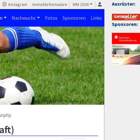
Ausrüster:
Instagram
Anmeldeformulare
WM 2026
n
Nachwuchs
Fotos
Sponsoren
Links
Sponsoren:
urphy
aft)