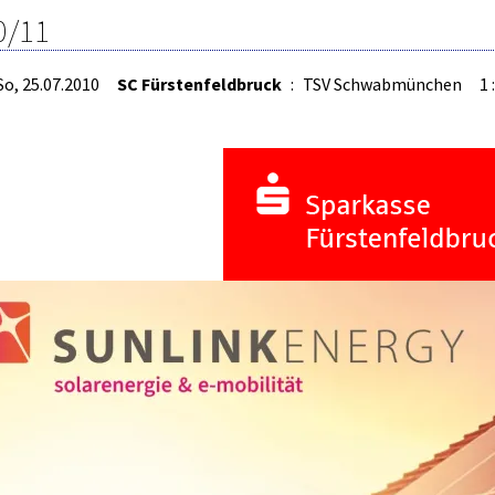
0/11
So, 25.07.2010
SC Fürstenfeldbruck
:
TSV Schwabmünchen
1 