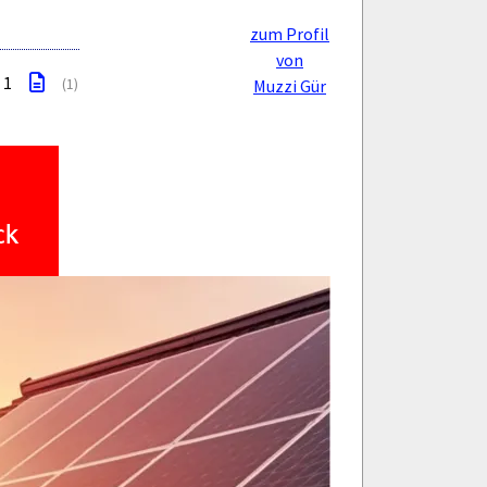
zum Profil
von
: 1
(1)
Muzzi Gür