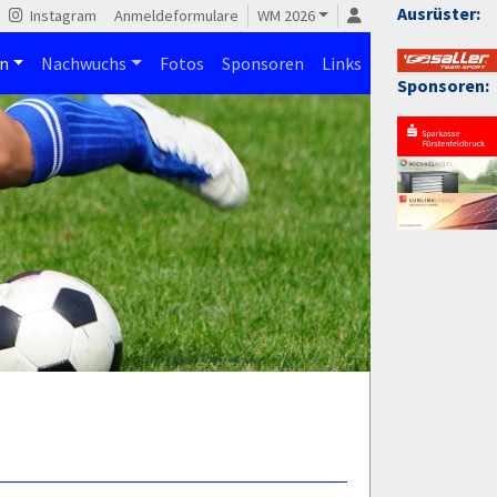
Ausrüster:
Instagram
Anmeldeformulare
WM 2026
n
Nachwuchs
Fotos
Sponsoren
Links
Sponsoren: