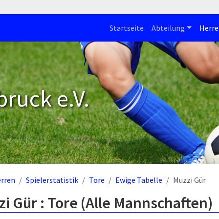
Startseite
Abteilung
Herre
bruck e.V.
rren
Spielerstatistik
Tore
Ewige Tabelle
Muzzi Gür
i Gür : Tore (Alle Mannschaften)