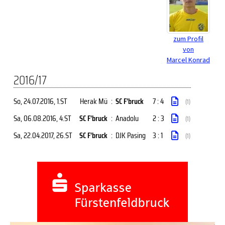
zum Profil
von
Marcel Konrad
2016/17
So, 24.07.2016
, 1.ST
Herak Mü
:
SC F'bruck
7 : 4
(1)
Sa, 06.08.2016
, 4.ST
SC F'bruck
:
Anadolu
2 : 3
(1)
Sa, 22.04.2017
, 26.ST
SC F'bruck
:
DJK Pasing
3 : 1
(1)