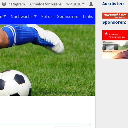
Ausrüster:
Instagram
Anmeldeformulare
WM 2026
n
Nachwuchs
Fotos
Sponsoren
Links
Sponsoren: