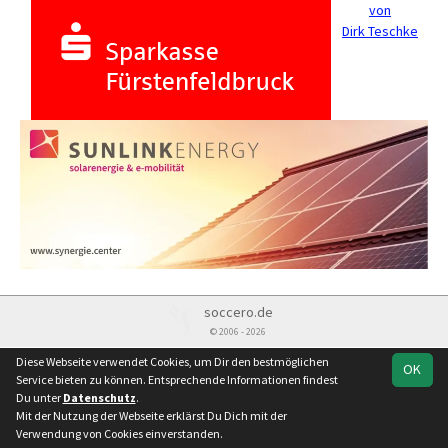
von
Dirk Teschke
soccero.de
© 2006 - 2026
Besucherstatistik
Kontakt
Impressum
Datenschutz
Diese Webseite verwendet Cookies, um Dir den bestmöglichen
OK
Service bieten zu können. Entsprechende Informationen findest
Du unter
Datenschutz
.
Mit der Nutzung der Webseite erklärst Du Dich mit der
Verwendung von Cookies einverstanden.