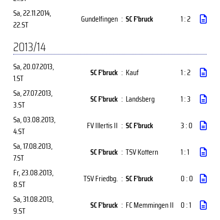
Sa, 22.11.2014
,
Gundelfingen
:
SC F'bruck
1 : 2
22.ST
2013/14
Sa, 20.07.2013
,
SC F'bruck
:
Kauf
1 : 2
1.ST
Sa, 27.07.2013
,
SC F'bruck
:
Landsberg
1 : 3
3.ST
Sa, 03.08.2013
,
FV Illertis II
:
SC F'bruck
3 : 0
4.ST
Sa, 17.08.2013
,
SC F'bruck
:
TSV Kottern
1 : 1
7.ST
Fr, 23.08.2013
,
TSV Friedbg.
:
SC F'bruck
0 : 0
8.ST
Sa, 31.08.2013
,
SC F'bruck
:
FC Memmingen II
0 : 1
9.ST