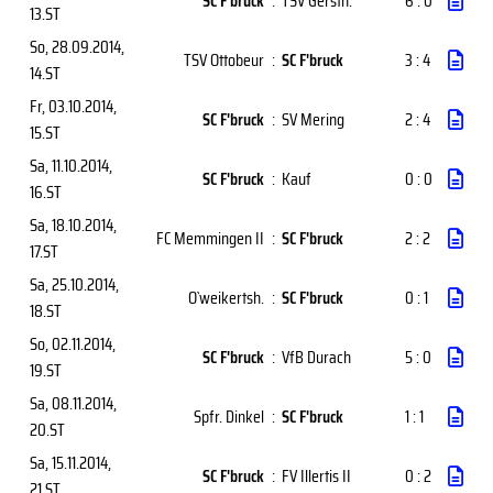
SC F'bruck
:
TSV Gersth.
6 : 0
13.ST
So, 28.09.2014
,
TSV Ottobeur
:
SC F'bruck
3 : 4
14.ST
Fr, 03.10.2014
,
SC F'bruck
:
SV Mering
2 : 4
15.ST
Sa, 11.10.2014
,
SC F'bruck
:
Kauf
0 : 0
16.ST
Sa, 18.10.2014
,
FC Memmingen II
:
SC F'bruck
2 : 2
17.ST
Sa, 25.10.2014
,
O`weikertsh.
:
SC F'bruck
0 : 1
18.ST
So, 02.11.2014
,
SC F'bruck
:
VfB Durach
5 : 0
19.ST
Sa, 08.11.2014
,
Spfr. Dinkel
:
SC F'bruck
1 : 1
20.ST
Sa, 15.11.2014
,
SC F'bruck
:
FV Illertis II
0 : 2
21.ST