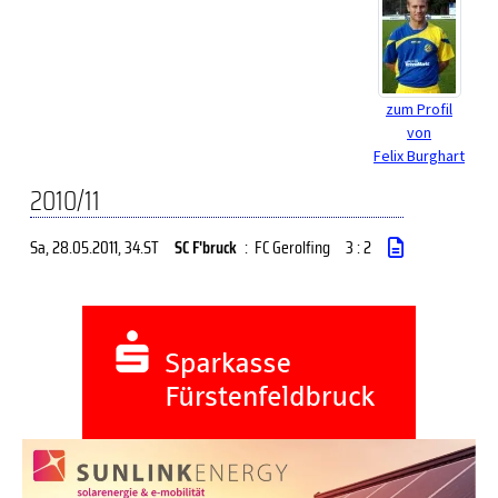
zum Profil
von
Felix Burghart
2010/11
Sa, 28.05.2011
, 34.ST
SC F'bruck
:
FC Gerolfing
3 : 2