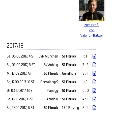
zum Profil
von
Valentin Batzer
2017/18
Sa, 05.08.2017
, 4.ST
SVN München
:
SC F'bruck
1 : 1
So, 03.09.2017
, 8.ST
SV Aubing
:
SC F'bruck
3 : 5
Mi, 13.09.2017
, AF
SC F'bruck
:
Günzlhofen
5 : 1
So, 17.09.2017
, 10.ST
Oberalting/S
:
SC F'bruck
1 : 3
Di, 03.10.2017
, 13.ST
Planegg
:
SC F'bruck
0 : 0
So, 15.10.2017
, 15.ST
Anadolu
:
SC F'bruck
4 : 1
Sa, 28.10.2017
, 17.ST
SC F'bruck
:
1.FC Penzing
2 : 1