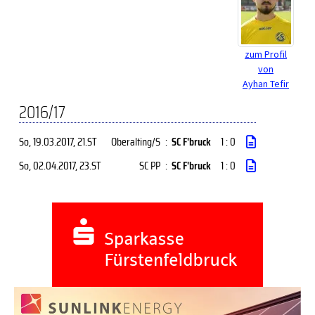
zum Profil
von
Ayhan Tefir
2016/17
So, 19.03.2017
, 21.ST
Oberalting/S
:
SC F'bruck
1 : 0
So, 02.04.2017
, 23.ST
SC PP
:
SC F'bruck
1 : 0