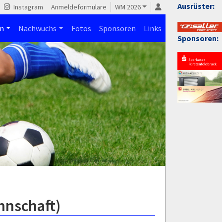
Ausrüster:
Instagram
Anmeldeformulare
WM 2026
n
Nachwuchs
Fotos
Sponsoren
Links
Sponsoren:
nnschaft)