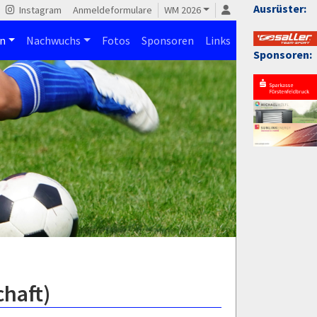
Ausrüster:
Instagram
Anmeldeformulare
WM 2026
n
Nachwuchs
Fotos
Sponsoren
Links
Sponsoren:
chaft)