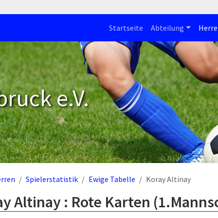
Startseite
Abteilung
Herre
bruck e.V.
rren
Spielerstatistik
Ewige Tabelle
Koray Altinay
y Altinay : Rote Karten (1.Manns