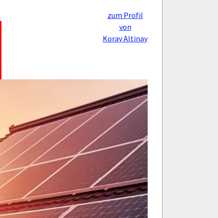
zum Profil
von
Koray Altinay