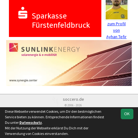
zum Profil
von
Ayhan Tefir
soccero.de
© 2006 - 2026
Diese Webseite verwendet Cookies, um Dir den bestmöglichen
OK
Besucherstatistik
Kontakt
Impressum
Datenschutz
Service bieten zu können. Entsprechende Informationen findest
Du unter
Datenschutz
.
Mit der Nutzung der Webseite erklärst Du Dich mit der
Verwendung von Cookies einverstanden.