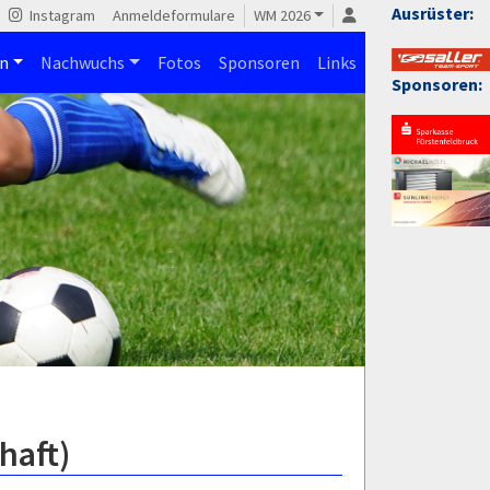
Ausrüster:
Instagram
Anmeldeformulare
WM 2026
n
Nachwuchs
Fotos
Sponsoren
Links
Sponsoren:
haft)