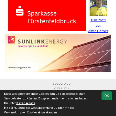
zum Profil
von
Alwin Gerber
soccero.de
© 2006 - 2026
Diese Webseite verwendet Cookies, um Dir den bestmöglichen
OK
Besucherstatistik
Kontakt
Impressum
Datenschutz
Service bieten zu können. Entsprechende Informationen findest
Du unter
Datenschutz
.
Mit der Nutzung der Webseite erklärst Du Dich mit der
Verwendung von Cookies einverstanden.