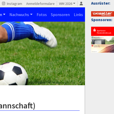
Ausrüster:
Instagram
Anmeldeformulare
WM 2026
n
Nachwuchs
Fotos
Sponsoren
Links
Sponsoren:
annschaft)