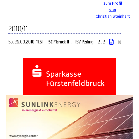
zum Profil
von
Christian Steinhart
2010/11
So, 26.09.2010
, 11.ST
SC F'bruck II
:
TSV Peiting
2 : 2
(1)