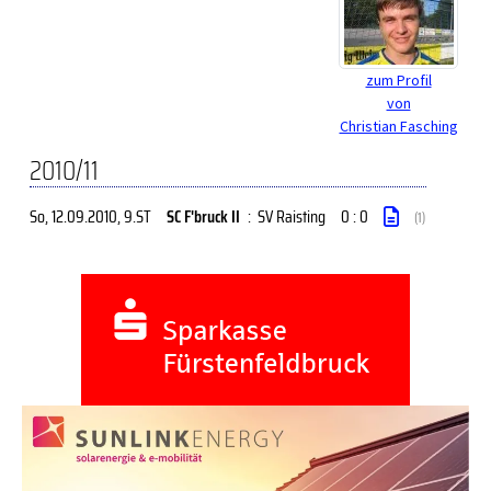
zum Profil
von
Christian Fasching
2010/11
So, 12.09.2010
, 9.ST
SC F'bruck II
:
SV Raisting
0 : 0
(1)