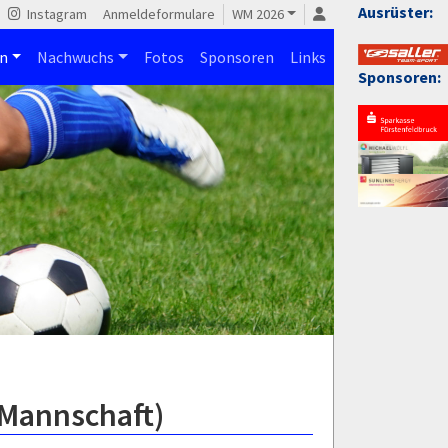
Ausrüster:
Instagram
Anmeldeformulare
WM 2026
n
Nachwuchs
Fotos
Sponsoren
Links
Sponsoren:
2.Mannschaft)