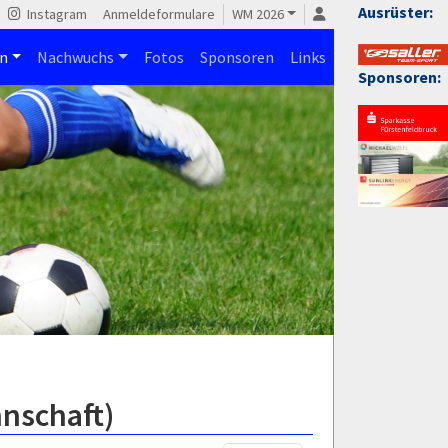
Ausrüster:
Instagram
Anmeldeformulare
WM 2026
n
Nachwuchs
Fotos
Sponsoren
Links
Sponsoren:
nnschaft)