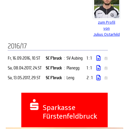
zum Profil
von
Julius Ostarhild
2016/17
Fr, 16.09.2016
, 10.ST
SC F'bruck
:
SV Aubing
1 : 1
(1)
Sa, 08.04.2017
, 24.ST
SC F'bruck
:
Planegg
1 : 1
(1)
Sa, 13.05.2017
, 29.ST
SC F'bruck
:
Leng
2 : 1
(1)