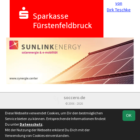
von
Dirk Teschke
soccero.de
© 2006 - 2026
Besucherstatistik
Kontakt
Impressum
Datenschutz
Diese Webseite verwendet Cookies, um Dir den bestmöglichen
OK
Service bieten zu können. Entsprechende Informationen findest
Du unter
Datenschutz
.
Mit der Nutzung der Webseite erklärst Du Dich mit der
Verwendung von Cookies einverstanden.