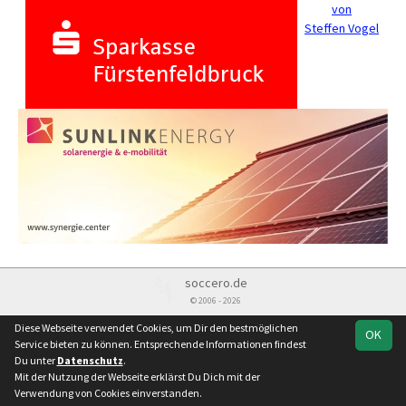
von
Steffen Vogel
soccero.de
© 2006 - 2026
Besucherstatistik
Kontakt
Impressum
Datenschutz
Diese Webseite verwendet Cookies, um Dir den bestmöglichen
OK
Service bieten zu können. Entsprechende Informationen findest
Du unter
Datenschutz
.
Mit der Nutzung der Webseite erklärst Du Dich mit der
Verwendung von Cookies einverstanden.