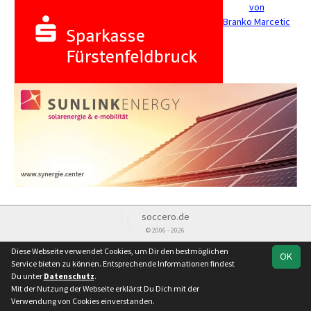
von
Branko Marcetic
soccero.de
© 2006 - 2026
Besucherstatistik
Kontakt
Impressum
Datenschutz
Diese Webseite verwendet Cookies, um Dir den bestmöglichen
OK
Service bieten zu können. Entsprechende Informationen findest
Du unter
Datenschutz
.
Mit der Nutzung der Webseite erklärst Du Dich mit der
Verwendung von Cookies einverstanden.