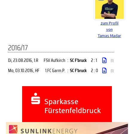
zum Profil
von
Tamas Madar
2016/17
Di, 23.08.2016
, 1.R
FSV Aufkirch
:
SC F'bruck
2 : 1
(1)
Mo, 03.10.2016
, HF
1.FC Garm.P.
:
SC F'bruck
2 : 0
(1)