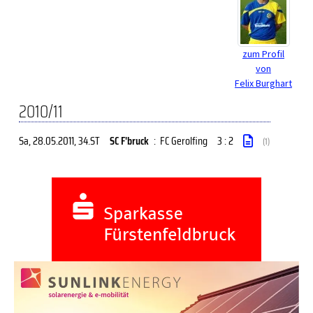
zum Profil
von
Felix Burghart
2010/11
Sa, 28.05.2011
, 34.ST
SC F'bruck
:
FC Gerolfing
3 : 2
(1)