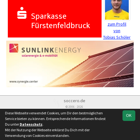
zum Profil
von
Tobias Schöler
soccero.de
© 2006 - 2026
Diese Webseite verwendet Cookies, um Dir den bestmöglichen
OK
Besucherstatistik
Kontakt
Impressum
Datenschutz
Service bieten zu können. Entsprechende Informationen findest
Du unter
Datenschutz
.
Mit der Nutzung der Webseite erklärst Du Dich mit der
Verwendung von Cookies einverstanden.