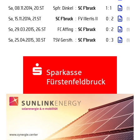
Sa, 08.11.2014
, 20.ST
Spfr. Dinkel
:
SC F'bruck
1 : 1
(1)
Sa, 15.11.2014
, 21.ST
SC F'bruck
:
FV Illertis II
0 : 2
(1)
So, 29.03.2015
, 26.ST
FC Affing
:
SC F'bruck
0 : 2
(1)
Sa, 25.04.2015
, 30.ST
TSV Gersth.
:
SC F'bruck
0 : 3
(1)