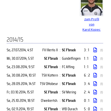
zum Profil
von
Karol Kopec
2014/15
So, 27.07.2014
, 4.ST
FV Illertis II
:
SC F'bruck
3 : 1
(1)
Mi, 30.07.2014
, 5.ST
SC F'bruck
:
Gundelfingen
1 : 1
(1)
Sa, 23.08.2014
, 9.ST
SC F'bruck
:
FC Affing
1 : 1
(1)
Sa, 30.08.2014
, 10.ST
TSV Kottern
:
SC F'bruck
6 : 2
(1)
So, 28.09.2014
, 14.ST
TSV Ottobeur
:
SC F'bruck
3 : 4
(1)
Fr, 03.10.2014
, 15.ST
SC F'bruck
:
SV Mering
2 : 4
(1)
Sa, 25.10.2014
, 18.ST
O`weikertsh.
:
SC F'bruck
0 : 1
(1)
So, 02.11.2014
, 19.ST
SC F'bruck
:
VfB Durach
5 : 0
(1)