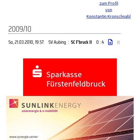
zum Profil
von
Konstantin Kronschnabl
2009/10
So, 21.03.2010
, 19.ST
SV Aubing
:
SC F'bruck II
0 : 4
(1)