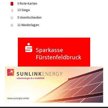
0
Rote Karten
S
13 Siege
U
5 Unentschieden
N
11 Niederlagen