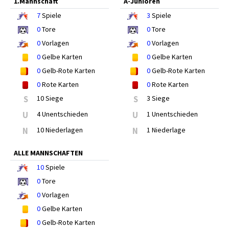
1.Mannschaft
A-Junioren
7
Spiele
3
Spiele
0
Tore
0
Tore
0
Vorlagen
0
Vorlagen
0
Gelbe Karten
0
Gelbe Karten
0
Gelb-Rote Karten
0
Gelb-Rote Karten
0
Rote Karten
0
Rote Karten
S
10 Siege
S
3 Siege
U
4 Unentschieden
U
1 Unentschieden
N
10 Niederlagen
N
1 Niederlage
ALLE MANNSCHAFTEN
10
Spiele
0
Tore
0
Vorlagen
0
Gelbe Karten
0
Gelb-Rote Karten