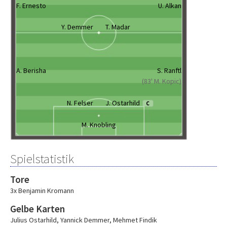
F. Ernesto
U. Alkan
Y. Demmer
T. Madar
A. Berisha
S. Ranftl
(83' M. Kopic)
N. Felser
J. Ostarhild
C
M. Knobling
Spielstatistik
Tore
3x Benjamin Kromann
Gelbe Karten
Julius Ostarhild
,
Yannick Demmer
,
Mehmet Findik