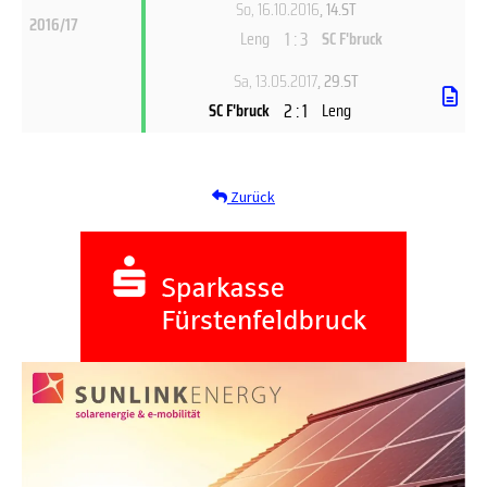
So, 16.10.2016
, 14.ST
2016/17
1 : 3
Leng
SC F'bruck
Sa, 13.05.2017
, 29.ST
2 : 1
SC F'bruck
Leng
Zurück