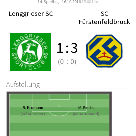
14. Spieltag - 16.10.2016
15:00 Uhr
Lenggrieser SC
SC
Fürstenfeldbruck
1
:
3
(0
:
0)
Aufstellung
B. Kromann
M. Findik
(90' M. Huber)
(88' M. Konrad)