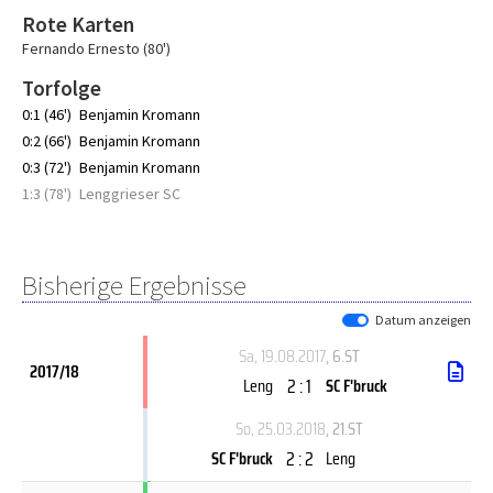
Rote Karten
Fernando Ernesto (80')
Torfolge
0:1 (46')
Benjamin Kromann
0:2 (66')
Benjamin Kromann
0:3 (72')
Benjamin Kromann
1:3 (78')
Lenggrieser SC
Bisherige Ergebnisse
Datum anzeigen
Sa, 19.08.2017
, 6.ST
2017/18
2 : 1
Leng
SC F'bruck
So, 25.03.2018
, 21.ST
2 : 2
SC F'bruck
Leng