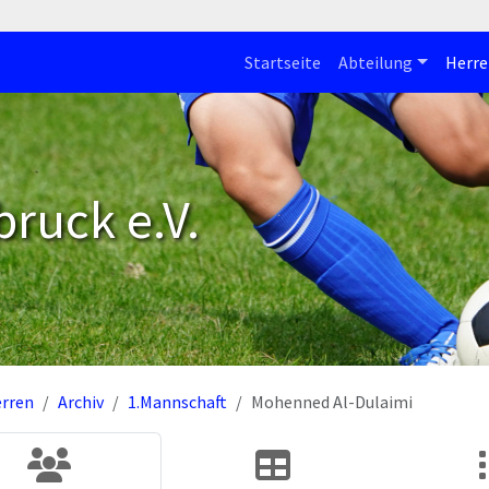
Startseite
Abteilung
Herre
bruck e.V.
rren
Archiv
1.Mannschaft
Mohenned Al-Dulaimi