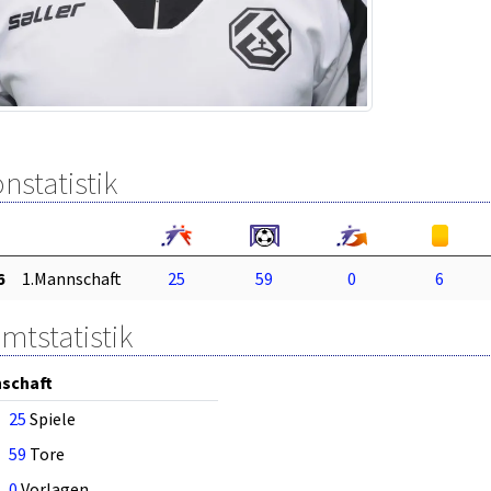
nstatistik
6
1.Mannschaft
25
59
0
6
mtstatistik
schaft
25
Spiele
59
Tore
0
Vorlagen