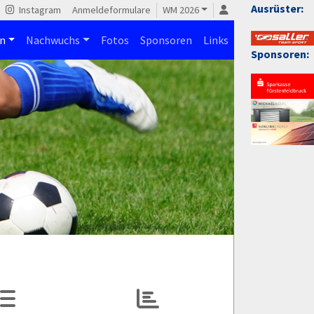
Ausrüster:
Instagram
Anmeldeformulare
WM 2026
n
Nachwuchs
Fotos
Sponsoren
Links
Sponsoren: