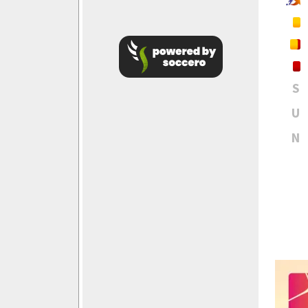
S
U
N