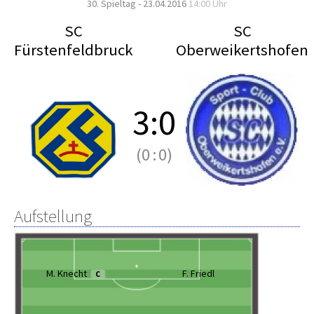
30. Spieltag - 23.04.2016
14:00 Uhr
SC
SC
Fürstenfeldbruck
Oberweikertshofen
3
:
0
(0
:
0)
Aufstellung
M. Knecht
F. Friedl
C