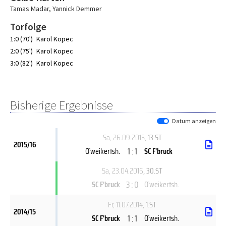
Tamas Madar
,
Yannick Demmer
Torfolge
1:0 (70')
Karol Kopec
2:0 (75')
Karol Kopec
3:0 (82')
Karol Kopec
Bisherige Ergebnisse
Datum anzeigen
Sa, 26.09.2015
, 13.ST
2015/16
1 : 1
O`weikertsh.
SC F'bruck
Sa, 23.04.2016
, 30.ST
3 : 0
SC F'bruck
O`weikertsh.
Fr, 11.07.2014
, 1.ST
2014/15
1 : 1
SC F'bruck
O`weikertsh.