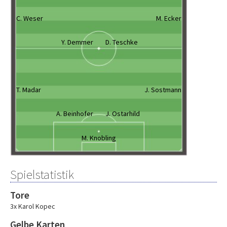
C. Weser
M. Ecker
Y. Demmer
D. Teschke
T. Madar
J. Sostmann
A. Beinhofer
J. Ostarhild
M. Knobling
Spielstatistik
Tore
3x Karol Kopec
Gelbe Karten