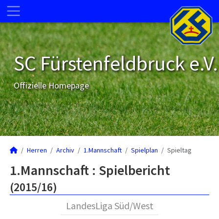
SC Fürstenfeldbruck e.V.
Offizielle Homepage
Herren
Archiv
1.Mannschaft
Spielplan
Spieltag
1.Mannschaft :
Spielbericht
(2015/16)
LandesLiga Süd/West