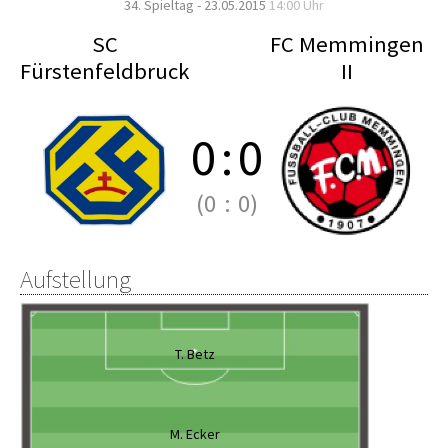
34. Spieltag - 23.05.2015
14:00 Uhr
SC
FC Memmingen
Fürstenfeldbruck
II
0
:
0
(0
:
0)
Aufstellung
T. Betz
M. Ecker