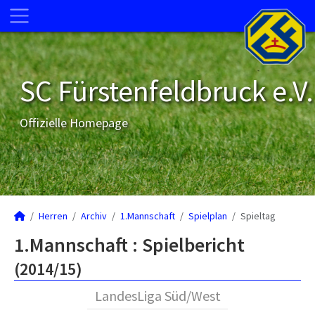
SC Fürstenfeldbruck e.V.
Offizielle Homepage
Herren
Archiv
1.Mannschaft
Spielplan
Spieltag
1.Mannschaft :
Spielbericht
(2014/15)
LandesLiga Süd/West