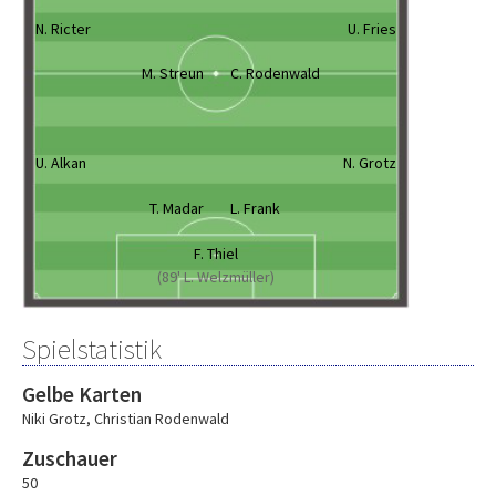
N. Ricter
U. Fries
M. Streun
C. Rodenwald
U. Alkan
N. Grotz
T. Madar
L. Frank
F. Thiel
(89' L. Welzmüller)
Spielstatistik
Gelbe Karten
Niki Grotz
,
Christian Rodenwald
Zuschauer
50