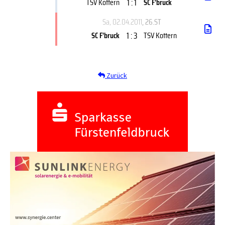
1 : 1
TSV Kottern
SC F'bruck
Sa, 02.04.2011
, 26.ST
1 : 3
SC F'bruck
TSV Kottern
Zurück