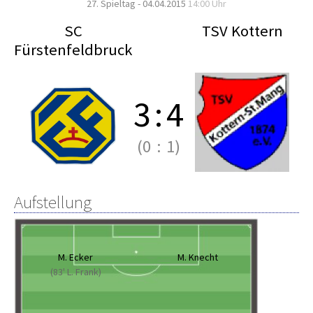
27. Spieltag - 04.04.2015
14:00 Uhr
SC
TSV Kottern
Fürstenfeldbruck
3
:
4
(0
:
1)
Aufstellung
M. Ecker
M. Knecht
(83' L. Frank)