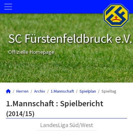
SC Fürstenfeldbruck e.V.
Offizielle Homepage
Herren
Archiv
1.Mannschaft
Spielplan
Spieltag
1.Mannschaft :
Spielbericht
(2014/15)
LandesLiga Süd/West