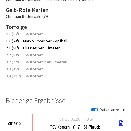
Gelb-Rote Karten
Christian Rodenwald (79')
Torfolge
0:1 (15')
TSV Kottern
1:1 (58')
Marko Ecker per Kopfball
2:1 (61')
Uli Fries per Elfmeter
2:2 (63')
TSV Kottern
3:2 (72')
TSV Kottern per Elfmeter
3:3 (86')
TSV Kottern
3:4 (90+')
TSV Kottern
Bisherige Ergebnisse
Datum anzeigen
Sa, 30.08.2014
, 10.ST
2014/15
6 : 2
TSV Kottern
SC F'bruck