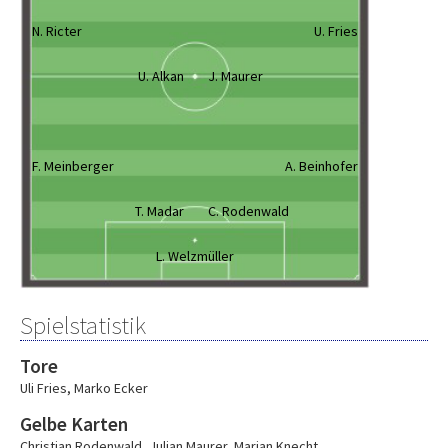
N. Ricter
U. Fries
U. Alkan
J. Maurer
F. Meinberger
A. Beinhofer
T. Madar
C. Rodenwald
L. Welzmüller
Spielstatistik
Tore
Uli Fries
,
Marko Ecker
Gelbe Karten
Christian Rodenwald
,
Julian Maurer
,
Marian Knecht