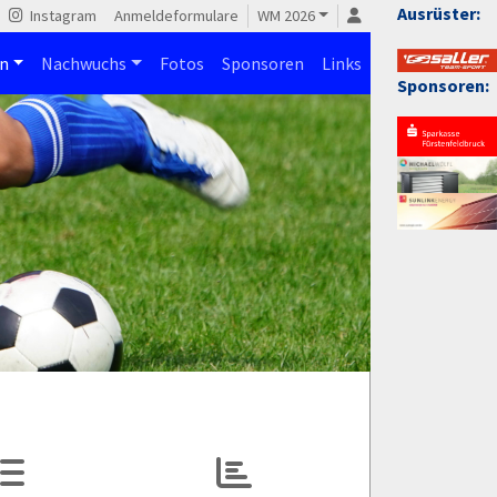
Ausrüster:
Instagram
Anmeldeformulare
WM 2026
n
Nachwuchs
Fotos
Sponsoren
Links
Sponsoren: