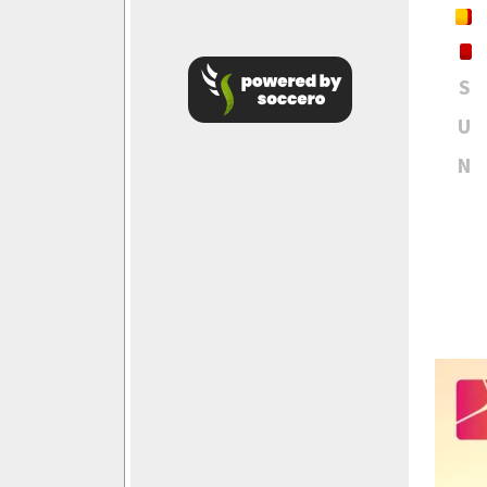
S
U
N