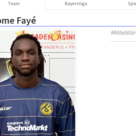
Team
Bayernliga
Spi
ome Fayé
Mittelstü