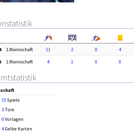
nstatistik
4
1.Mannschaft
11
2
0
4
3
1.Mannschaft
4
1
0
0
mtstatistik
schaft
15
Spiele
3
Tore
0
Vorlagen
4
Gelbe Karten