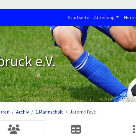
Startseite
Abteilung
Herre
bruck e.V.
rren
Archiv
1.Mannschaft
Jerome Fayé