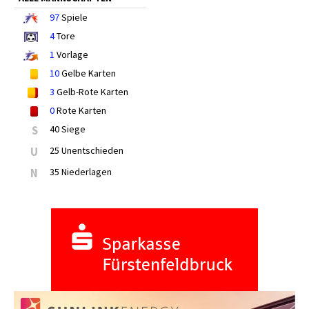
97
Spiele
4
Tore
1
Vorlage
10
Gelbe Karten
3
Gelb-Rote Karten
0
Rote Karten
S
40 Siege
U
25 Unentschieden
N
35 Niederlagen