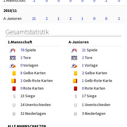
1.Mannschaft
2
0
0
0
0
0
2
0
2010/11
A-Junioren
21
2
1
2
1
0
0
2
Gesamtstatistik
1.Mannschaft
A-Junioren
76
Spiele
21
Spiele
2
Tore
2
Tore
0
Vorlagen
1
Vorlage
8
Gelbe Karten
2
Gelbe Karten
2
Gelb-Rote Karten
1
Gelb-Rote Karte
0
Rote Karten
0
Rote Karten
S
23 Siege
S
17 Siege
U
24 Unentschieden
U
1 Unentschieden
N
32 Niederlagen
N
3 Niederlagen
ALLE MANNSCHAFTEN