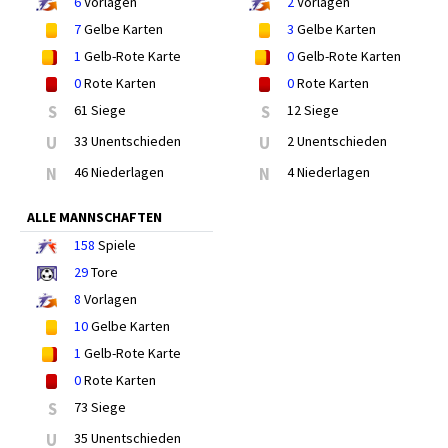
6
Vorlagen
2
Vorlagen
7
Gelbe Karten
3
Gelbe Karten
1
Gelb-Rote Karte
0
Gelb-Rote Karten
0
Rote Karten
0
Rote Karten
S
61 Siege
S
12 Siege
U
33 Unentschieden
U
2 Unentschieden
N
46 Niederlagen
N
4 Niederlagen
ALLE MANNSCHAFTEN
158
Spiele
29
Tore
8
Vorlagen
10
Gelbe Karten
1
Gelb-Rote Karte
0
Rote Karten
S
73 Siege
U
35 Unentschieden