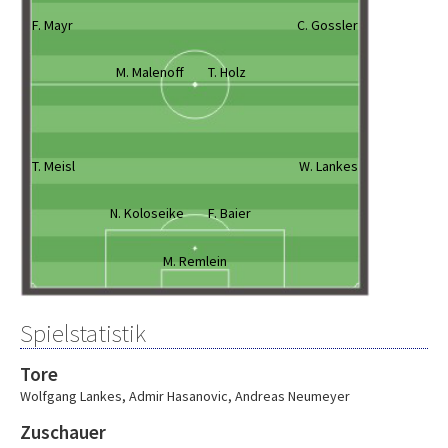
F. Mayr
C. Gossler
M. Malenoff
T. Holz
T. Meisl
W. Lankes
N. Koloseike
F. Baier
M. Remlein
Spielstatistik
Tore
Wolfgang Lankes
,
Admir Hasanovic
,
Andreas Neumeyer
Zuschauer