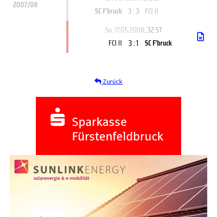
2007/08
3 : 3
SC F'bruck
FCI II
Sa, 17.05.2008
, 32.ST
3 : 1
FCI II
SC F'bruck
Zurück