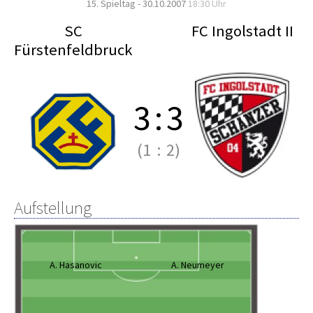
15. Spieltag - 30.10.2007
18:30 Uhr
SC
FC Ingolstadt II
Fürstenfeldbruck
3
:
3
(1
:
2)
Aufstellung
A. Hasanovic
A. Neumeyer