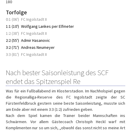
180
Torfolge
0:1 (06')
FC Ingolstadt II
1:1 (10')
Wolfgang Lankes per Elfmeter
1:2 (38')
FC Ingolstadt II
2:2 (55')
Admir Hasanovic
3:2 (71')
Andreas Neumeyer
3:3 (81')
FC Ingolstadt II
Nach bester Saisonleistung des SCF
endet das Spitzenspiel Re
Was für ein Fußballabend im Klosterstadion. Im Nachholspiel gegen
die Regionalliga-Reserve des FC Ingolstadt zeigte der SC
Fürstenfeldbruck gestern seine beste Saisonleistung, musste sich
am Ende aber mit einem 3:3 (1:2) zufrieden geben.
Nach dem Spiel kamen die Trainer beider Mannschaften ins
Schwärmen. Vor allem Gästecoach Christoph Heckl warf mit
Komplimenten nur so um sich, „obwohl das sonst nicht so meine Art