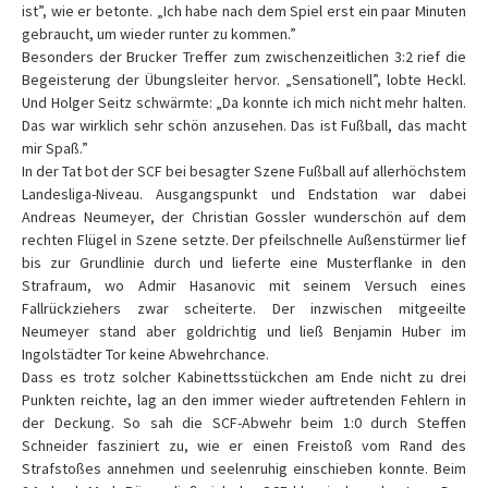
ist”, wie er betonte. „Ich habe nach dem Spiel erst ein paar Minuten
gebraucht, um wieder runter zu kommen.”
Besonders der Brucker Treffer zum zwischenzeitlichen 3:2 rief die
Begeisterung der Übungsleiter hervor. „Sensationell”, lobte Heckl.
Und Holger Seitz schwärmte: „Da konnte ich mich nicht mehr halten.
Das war wirklich sehr schön anzusehen. Das ist Fußball, das macht
mir Spaß.”
In der Tat bot der SCF bei besagter Szene Fußball auf allerhöchstem
Landesliga-Niveau. Ausgangspunkt und Endstation war dabei
Andreas Neumeyer, der Christian Gossler wunderschön auf dem
rechten Flügel in Szene setzte. Der pfeilschnelle Außenstürmer lief
bis zur Grundlinie durch und lieferte eine Musterflanke in den
Strafraum, wo Admir Hasanovic mit seinem Versuch eines
Fallrückziehers zwar scheiterte. Der inzwischen mitgeeilte
Neumeyer stand aber goldrichtig und ließ Benjamin Huber im
Ingolstädter Tor keine Abwehrchance.
Dass es trotz solcher Kabinettsstückchen am Ende nicht zu drei
Punkten reichte, lag an den immer wieder auftretenden Fehlern in
der Deckung. So sah die SCF-Abwehr beim 1:0 durch Steffen
Schneider fasziniert zu, wie er einen Freistoß vom Rand des
Strafstoßes annehmen und seelenruhig einschieben konnte. Beim