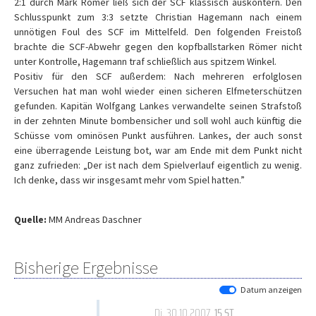
2:1 durch Mark Römer ließ sich der SCF klassisch auskontern. Den
Schlusspunkt zum 3:3 setzte Christian Hagemann nach einem
unnötigen Foul des SCF im Mittelfeld. Den folgenden Freistoß
brachte die SCF-Abwehr gegen den kopfballstarken Römer nicht
unter Kontrolle, Hagemann traf schließlich aus spitzem Winkel.
Positiv für den SCF außerdem: Nach mehreren erfolglosen
Versuchen hat man wohl wieder einen sicheren Elfmeterschützen
gefunden. Kapitän Wolfgang Lankes verwandelte seinen Strafstoß
in der zehnten Minute bombensicher und soll wohl auch künftig die
Schüsse vom ominösen Punkt ausführen. Lankes, der auch sonst
eine überragende Leistung bot, war am Ende mit dem Punkt nicht
ganz zufrieden: „Der ist nach dem Spielverlauf eigentlich zu wenig.
Ich denke, dass wir insgesamt mehr vom Spiel hatten.”
Quelle:
MM Andreas Daschner
Bisherige Ergebnisse
Datum anzeigen
Di, 30.10.2007
, 15.ST